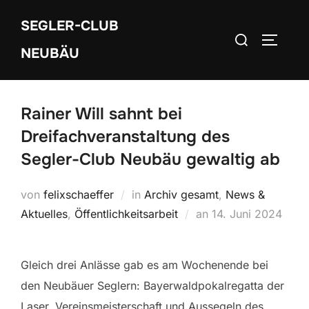
Zum
SEGLER-CLUB
Inhalt
Suchen
SEITEN
springen
NEUBÄU
nach:
Rainer Will sahnt bei
Dreifachveranstaltung des
Segler-Club Neubäu gewaltig ab
von
felixschaeffer
in
Archiv gesamt
,
News &
Veröffentlicht
Aktuelles
,
Öffentlichkeitsarbeit
an
14. Juni 2024
am
Gleich drei Anlässe gab es am Wochenende bei
den Neubäuer Seglern: Bayerwaldpokalregatta der
Laser, Vereinsmeisterschaft und Aussegeln des