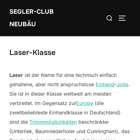
Zum
SEGLER-CLUB
Inhalt
Suchen
SEITEN
springen
NEUBÄU
nach:
Laser-Klasse
Laser
ist der Name für eine technisch einfach
gehaltene, aber nicht anspruchslose
Einhand
–
Jolle
.
Sie ist in dieser Klasse weltweit am meisten
verbreitet. Im Gegensatz zur
Europe
(die
zweitbeliebteste Einhandklasse in Deutschland)
sind die
Trimmmöglichkeiten
beschränkter
(Unterliek, Baumniederholer und Cunningham), das